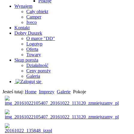
Pokoje
Wynajem
Cały obiekt
Camper
Iveco
Kontakt
Dobry Duszek
O marce "DD"
Logotyp
Oferta
Towary
Skup poroża
Działalność
Ceny poroży
Galeria
Jesteś tutaj:
Home
Imprezy
Galerie
Pokoje