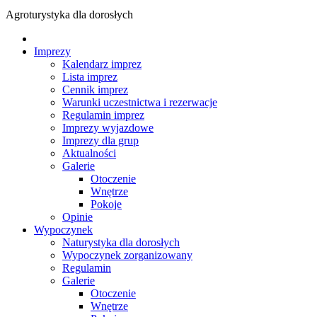
Agroturystyka dla dorosłych
Imprezy
Kalendarz imprez
Lista imprez
Cennik imprez
Warunki uczestnictwa i rezerwacje
Regulamin imprez
Imprezy wyjazdowe
Imprezy dla grup
Aktualności
Galerie
Otoczenie
Wnętrze
Pokoje
Opinie
Wypoczynek
Naturystyka dla dorosłych
Wypoczynek zorganizowany
Regulamin
Galerie
Otoczenie
Wnętrze